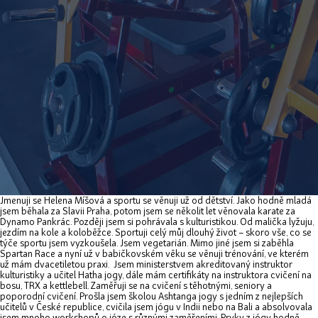
Jmenuji se Helena Míšová a sportu se věnuji už od dětství. Jako hodně mladá
jsem běhala za Slavii Praha, potom jsem se několit let věnovala karate za
Dynamo Pankrác. Později jsem si pohrávala s kulturistikou. Od malička lyžuju,
jezdím na kole a koloběžce. Sportuji celý můj dlouhý život – skoro vše, co se
týče sportu jsem vyzkoušela. Jsem vegetarián. Mimo jiné jsem si zaběhla
Spartan Race a nyní už v babičkovském věku se věnuji trénování, ve kterém
už mám dvacetiletou praxi. Jsem ministerstvem akreditovaný instruktor
kulturistiky a učitel Hatha jogy, dále mám certifikáty na instruktora cvičení na
bosu, TRX a kettlebell. Zaměřuji se na cvičení s těhotnými, seniory a
poporodní cvičení. Prošla jsem školou Ashtanga jogy s jedním z nejlepších
učitelů v České republice, cvičila jsem jógu v Indii nebo na Bali a absolvovala
jsem mnoho workshopů o józe s různými zaměřeními. Prvky z jógy hodně