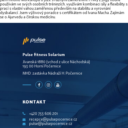
používám ve svých osobních tréninzích, využívám kombinaci síly a flexibility s
prací s vlastní vahou zaměřenou především na stabilitu a vyrovnání
dysbalancí. Jsem výživový poradce s certifikátem od Ivana Macha. Zajímám
se o Ajurvedu a čínskou medicínu.
Pulse fitness Solarium
Jívanská 1880 (vchod z ulice Náchodská)
193 00 Horní Počernice
MHD: zastávka Nádraží H. Počernice
KONTAKT
+420 733 606 201
recepce@pulsepocernice.cz
pulse@pulsepocernice.cz