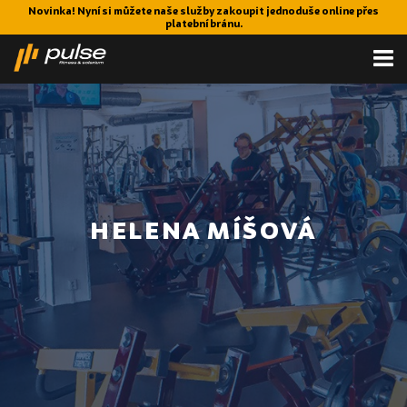
Novinka! Nyní si můžete naše služby zakoupit jednoduše online přes
platební bránu.
HELENA MÍŠOVÁ